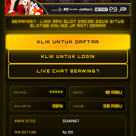
SEAWIN67 : LINK APK SLOT GACOR ZEUS SITUS
SLOT88 ONLINE JP ANTI DRAMA
KLIK UNTUK DAFTAR
KLIK UNTUK LOGIN
LIVE CHAT SEAWIN67
⭐⭐⭐⭐⭐
10 RIBU
RATING
DEPO
98%
50 RIBU
WIN RATE
WEDE
NAMA SITUS
SEAWIN67
MIN BETTING
Rp 100