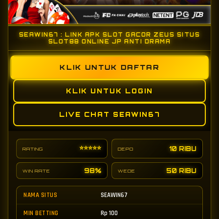
SEAWIN67 : LINK APK SLOT GACOR ZEUS SITUS
SLOT88 ONLINE JP ANTI DRAMA
KLIK UNTUK DAFTAR
KLIK UNTUK LOGIN
LIVE CHAT SEAWIN67
⭐⭐⭐⭐⭐
10 RIBU
RATING
DEPO
98%
50 RIBU
WIN RATE
WEDE
NAMA SITUS
SEAWIN67
MIN BETTING
Rp 100