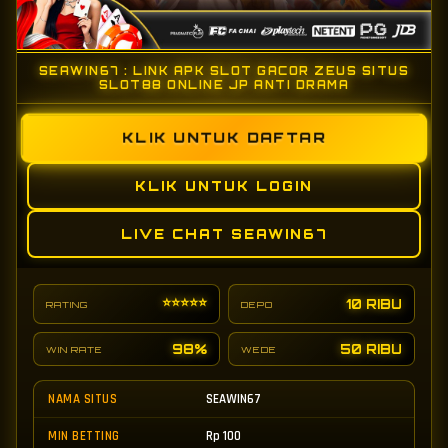
SEAWIN67 : LINK APK SLOT GACOR ZEUS SITUS
SLOT88 ONLINE JP ANTI DRAMA
KLIK UNTUK DAFTAR
KLIK UNTUK LOGIN
LIVE CHAT SEAWIN67
⭐⭐⭐⭐⭐
10 RIBU
RATING
DEPO
98%
50 RIBU
WIN RATE
WEDE
NAMA SITUS
SEAWIN67
MIN BETTING
Rp 100