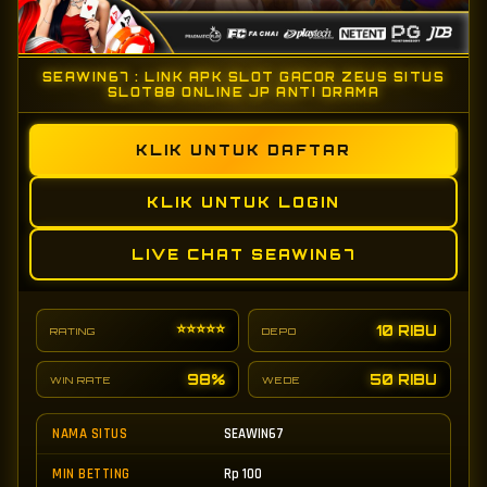
SEAWIN67 : LINK APK SLOT GACOR ZEUS SITUS
SLOT88 ONLINE JP ANTI DRAMA
KLIK UNTUK DAFTAR
KLIK UNTUK LOGIN
LIVE CHAT SEAWIN67
⭐⭐⭐⭐⭐
10 RIBU
RATING
DEPO
98%
50 RIBU
WIN RATE
WEDE
NAMA SITUS
SEAWIN67
MIN BETTING
Rp 100