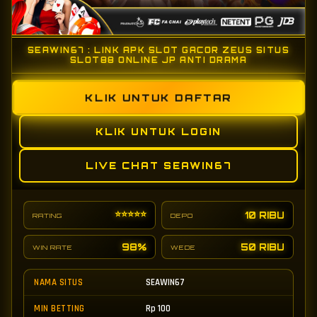
SEAWIN67 : LINK APK SLOT GACOR ZEUS SITUS
SLOT88 ONLINE JP ANTI DRAMA
KLIK UNTUK DAFTAR
KLIK UNTUK LOGIN
LIVE CHAT SEAWIN67
⭐⭐⭐⭐⭐
10 RIBU
RATING
DEPO
98%
50 RIBU
WIN RATE
WEDE
NAMA SITUS
SEAWIN67
MIN BETTING
Rp 100