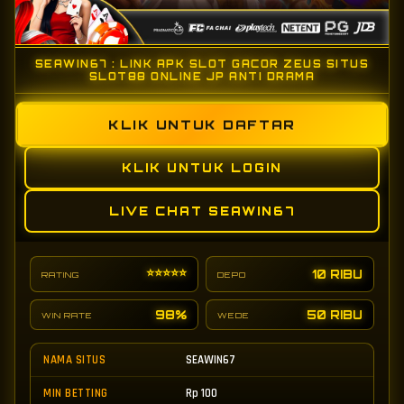
SEAWIN67 : LINK APK SLOT GACOR ZEUS SITUS
SLOT88 ONLINE JP ANTI DRAMA
KLIK UNTUK DAFTAR
KLIK UNTUK LOGIN
LIVE CHAT SEAWIN67
⭐⭐⭐⭐⭐
10 RIBU
RATING
DEPO
98%
50 RIBU
WIN RATE
WEDE
NAMA SITUS
SEAWIN67
MIN BETTING
Rp 100