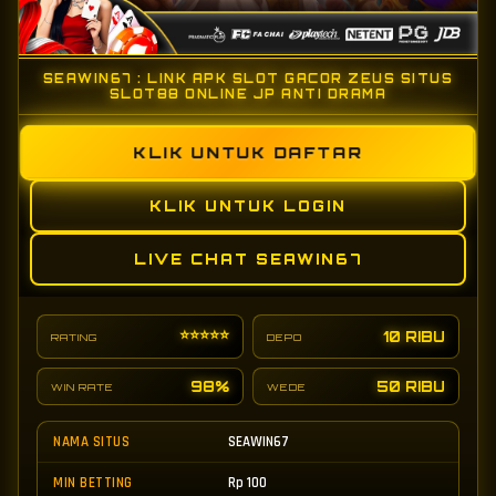
SEAWIN67 : LINK APK SLOT GACOR ZEUS SITUS
SLOT88 ONLINE JP ANTI DRAMA
KLIK UNTUK DAFTAR
KLIK UNTUK LOGIN
LIVE CHAT SEAWIN67
⭐⭐⭐⭐⭐
10 RIBU
RATING
DEPO
98%
50 RIBU
WIN RATE
WEDE
NAMA SITUS
SEAWIN67
MIN BETTING
Rp 100