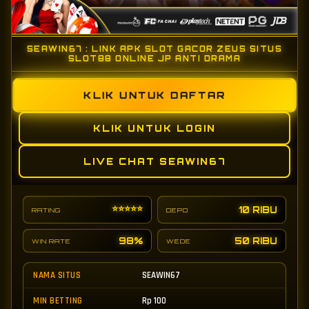
SEAWIN67 : LINK APK SLOT GACOR ZEUS SITUS
SLOT88 ONLINE JP ANTI DRAMA
KLIK UNTUK DAFTAR
KLIK UNTUK LOGIN
LIVE CHAT SEAWIN67
⭐⭐⭐⭐⭐
10 RIBU
RATING
DEPO
98%
50 RIBU
WIN RATE
WEDE
NAMA SITUS
SEAWIN67
MIN BETTING
Rp 100