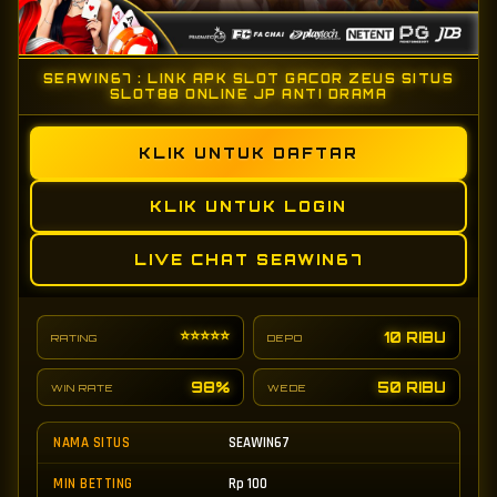
SEAWIN67 : LINK APK SLOT GACOR ZEUS SITUS
SLOT88 ONLINE JP ANTI DRAMA
KLIK UNTUK DAFTAR
KLIK UNTUK LOGIN
LIVE CHAT SEAWIN67
⭐⭐⭐⭐⭐
10 RIBU
RATING
DEPO
98%
50 RIBU
WIN RATE
WEDE
NAMA SITUS
SEAWIN67
MIN BETTING
Rp 100