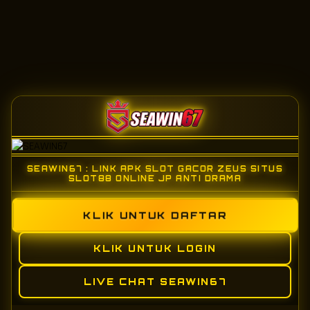
SEAWIN67 : LINK APK SLOT GACOR ZEUS SITUS
SLOT88 ONLINE JP ANTI DRAMA
KLIK UNTUK DAFTAR
KLIK UNTUK LOGIN
LIVE CHAT SEAWIN67