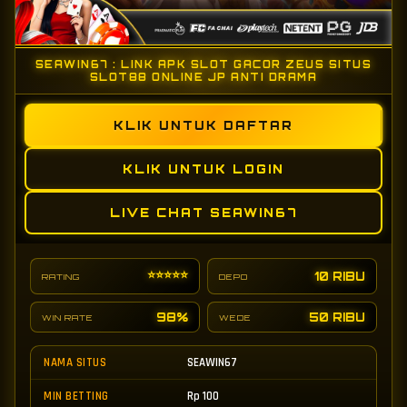
SEAWIN67 : LINK APK SLOT GACOR ZEUS SITUS
SLOT88 ONLINE JP ANTI DRAMA
KLIK UNTUK DAFTAR
KLIK UNTUK LOGIN
LIVE CHAT SEAWIN67
⭐⭐⭐⭐⭐
10 RIBU
RATING
DEPO
98%
50 RIBU
WIN RATE
WEDE
NAMA SITUS
SEAWIN67
MIN BETTING
Rp 100