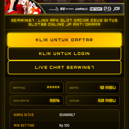
SEAWIN67 : LINK APK SLOT GACOR ZEUS SITUS
SLOT88 ONLINE JP ANTI DRAMA
KLIK UNTUK DAFTAR
KLIK UNTUK LOGIN
LIVE CHAT SEAWIN67
⭐⭐⭐⭐⭐
10 RIBU
RATING
DEPO
98%
50 RIBU
WIN RATE
WEDE
NAMA SITUS
SEAWIN67
MIN BETTING
Rp 100