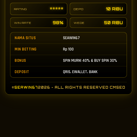
⭐⭐⭐⭐⭐
10 RIBU
RATING
DEPO
98%
50 RIBU
WIN RATE
WEDE
NAMA SITUS
SEAWIN67
MIN BETTING
Rp 100
BONUS
SPIN MURNI 40% & BUY SPIN 30%
DEPOSIT
QRIS, EWALLET, BANK
©
SEAWIN67
2026 - ALL RIGHTS RESERVED CMSEO