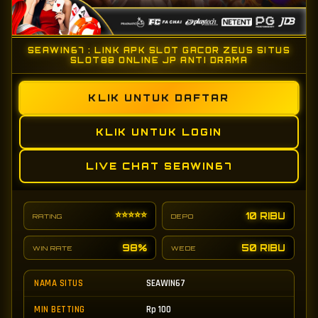
SEAWIN67 : LINK APK SLOT GACOR ZEUS SITUS
SLOT88 ONLINE JP ANTI DRAMA
KLIK UNTUK DAFTAR
KLIK UNTUK LOGIN
LIVE CHAT SEAWIN67
⭐⭐⭐⭐⭐
10 RIBU
RATING
DEPO
98%
50 RIBU
WIN RATE
WEDE
NAMA SITUS
SEAWIN67
MIN BETTING
Rp 100