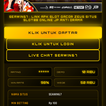
SEAWIN67 : LINK APK SLOT GACOR ZEUS SITUS
SLOT88 ONLINE JP ANTI DRAMA
KLIK UNTUK DAFTAR
KLIK UNTUK LOGIN
LIVE CHAT SEAWIN67
⭐⭐⭐⭐⭐
10 RIBU
RATING
DEPO
98%
50 RIBU
WIN RATE
WEDE
NAMA SITUS
SEAWIN67
MIN BETTING
Rp 100