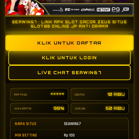
SEAWIN67 : LINK APK SLOT GACOR ZEUS SITUS
SLOT88 ONLINE JP ANTI DRAMA
KLIK UNTUK DAFTAR
KLIK UNTUK LOGIN
LIVE CHAT SEAWIN67
⭐⭐⭐⭐⭐
10 RIBU
RATING
DEPO
98%
50 RIBU
WIN RATE
WEDE
NAMA SITUS
SEAWIN67
MIN BETTING
Rp 100