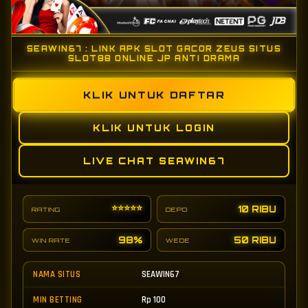
SEAWIN67 : LINK APK SLOT GACOR ZEUS SITUS
SLOT88 ONLINE JP ANTI DRAMA
KLIK UNTUK DAFTAR
KLIK UNTUK LOGIN
LIVE CHAT SEAWIN67
⭐⭐⭐⭐⭐
10 RIBU
RATING
DEPO
98%
50 RIBU
WIN RATE
WEDE
NAMA SITUS
SEAWIN67
MIN BETTING
Rp 100