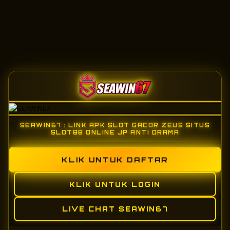
SEAWIN67 : LINK APK SLOT GACOR ZEUS SITUS
SLOT88 ONLINE JP ANTI DRAMA
KLIK UNTUK DAFTAR
KLIK UNTUK LOGIN
LIVE CHAT SEAWIN67