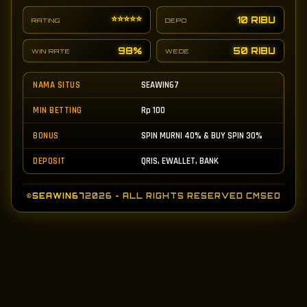
⭐⭐⭐⭐⭐
10 RIBU
RATING
DEPO
98%
50 RIBU
WIN RATE
WEDE
NAMA SITUS
SEAWIN67
MIN BETTING
Rp 100
BONUS
SPIN MURNI 40% & BUY SPIN 30%
DEPOSIT
QRIS, EWALLET, BANK
©
SEAWIN67
2026 - ALL RIGHTS RESERVED CMSEO