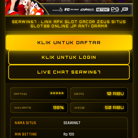
SEAWIN67 : LINK APK SLOT GACOR ZEUS SITUS
SLOT88 ONLINE JP ANTI DRAMA
KLIK UNTUK DAFTAR
KLIK UNTUK LOGIN
LIVE CHAT SEAWIN67
⭐⭐⭐⭐⭐
10 RIBU
RATING
DEPO
98%
50 RIBU
WIN RATE
WEDE
NAMA SITUS
SEAWIN67
MIN BETTING
Rp 100