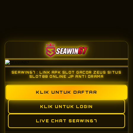
SEAWIN67 : LINK APK SLOT GACOR ZEUS SITUS
SLOT88 ONLINE JP ANTI DRAMA
KLIK UNTUK DAFTAR
KLIK UNTUK LOGIN
LIVE CHAT SEAWIN67