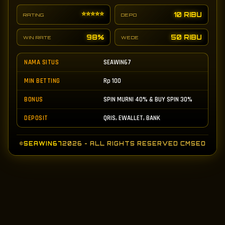
⭐⭐⭐⭐⭐
10 RIBU
RATING
DEPO
98%
50 RIBU
WIN RATE
WEDE
NAMA SITUS
SEAWIN67
MIN BETTING
Rp 100
BONUS
SPIN MURNI 40% & BUY SPIN 30%
DEPOSIT
QRIS, EWALLET, BANK
©
SEAWIN67
2026 - ALL RIGHTS RESERVED CMSEO