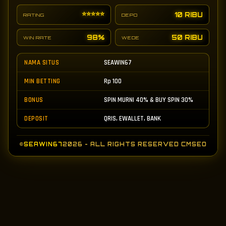
⭐⭐⭐⭐⭐
10 RIBU
RATING
DEPO
98%
50 RIBU
WIN RATE
WEDE
NAMA SITUS
SEAWIN67
MIN BETTING
Rp 100
BONUS
SPIN MURNI 40% & BUY SPIN 30%
DEPOSIT
QRIS, EWALLET, BANK
©
SEAWIN67
2026 - ALL RIGHTS RESERVED CMSEO