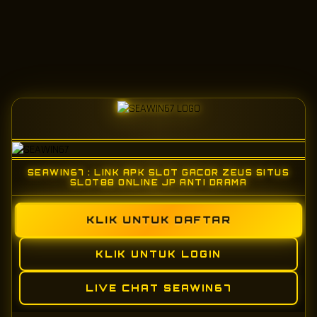
SEAWIN67 : LINK APK SLOT GACOR ZEUS SITUS
SLOT88 ONLINE JP ANTI DRAMA
KLIK UNTUK DAFTAR
KLIK UNTUK LOGIN
LIVE CHAT SEAWIN67