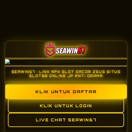
SEAWIN67 : LINK APK SLOT GACOR ZEUS SITUS
SLOT88 ONLINE JP ANTI DRAMA
KLIK UNTUK DAFTAR
KLIK UNTUK LOGIN
LIVE CHAT SEAWIN67