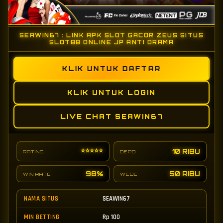
SEAWIN67 : LINK APK SLOT GACOR ZEUS SITUS
SLOT88 ONLINE JP ANTI DRAMA
KLIK UNTUK DAFTAR
KLIK UNTUK LOGIN
LIVE CHAT SEAWIN67
⭐⭐⭐⭐⭐
10 RIBU
RATING
DEPO
98%
50 RIBU
WIN RATE
WEDE
NAMA SITUS
SEAWIN67
MIN BETTING
Rp 100